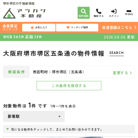
堺市堺区の不動産情報
MENU
物件検索
電話する
ログイン
会員限定
会員登録はこちら
お気に入り
マッチング物件
コンテンツ
WEB
店頭
2026.08.06
更新
件
件
565
32
大阪府堺市堺区五条通の物件情報
SEARCH
検索条件
市区町村：
堺市堺区（五条通）
変更する
この条件を保存する
1
対象物件は
件 です
1件〜1件を表示
気になる物件をチェックして、まとめてお問い合わせできます。