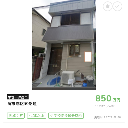
850
中古一戸建て
万円
堺市堺区五条通
19.03坪
4DK
間取り有
4LDK以上
小学校徒歩10分以内
更新日：
2026.06.08