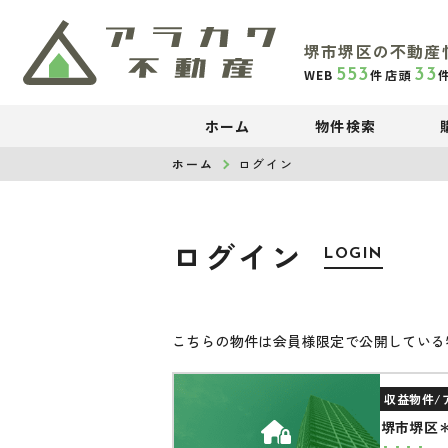
堺市堺区の不動産
553
33
WEB
件
店頭
ホーム
物件検索
ホーム
ログイン
ログイン
LOGIN
こちらの物件は会員様限定で公開している
収益物件/
堺市堺区