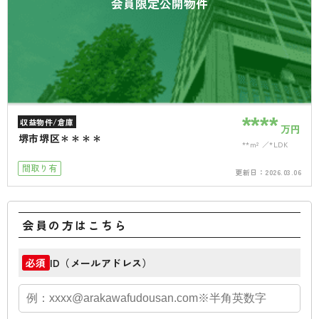
会員限定公開物件
****
収益物件/倉庫
万円
堺市堺区＊＊＊＊
**m²
*LDK
間取り有
更新日：
2026.03.06
会員の方はこちら
ID（メールアドレス）
必須