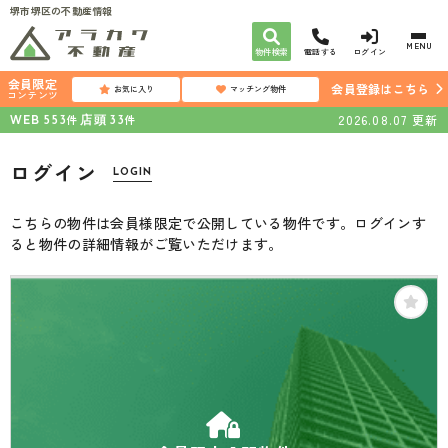
堺市堺区の不動産情報
MENU
物件検索
電話する
ログイン
会員限定
会員登録はこちら
お気に入り
マッチング物件
コンテンツ
WEB
店頭
2026.08.07
更新
件
件
553
33
ログイン
LOGIN
こちらの物件は会員様限定で公開している物件です。ログインす
ると物件の詳細情報がご覧いただけます。