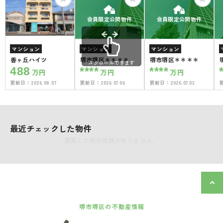
会員限定公開物件
会員限定公開物件
マンション
マンション
マンション
香ヶ丘ハイツ
堺市堺区＊＊＊＊
堺市堺区＊＊＊＊
スクロールできます
488
****
****
万円
万円
万円
更新日：
2026.08.07
更新日：
2026.07.06
更新日：
2026.07.03
最近チェックした物件
閲覧した物件情報がありません。
堺市堺区の不動産情報