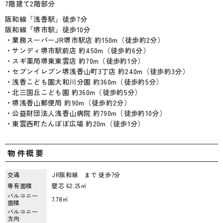
7階建て2階部分
阪和線「浅香駅」徒歩7分
阪和線「堺市駅」徒歩10分
・業務スーパーJR堺市駅店 約150m（徒歩約2分）
・サンディ堺市駅前店 約450m（徒歩約6分）
・スギ薬局堺東東雲店 約70m（徒歩約1分）
・セブンイレブン堺浅香山町3丁店 約240m（徒歩約3分）
・浅香こども園大和川分園 約360m（徒歩約5分）
・北三国丘こども園 約360m（徒歩約5分）
・堺浅香山郵便局 約90m（徒歩約2分）
・公益財団法人浅香山病院 約790m（徒歩約10分）
・東雲西町たんぽぽ広場 約20m（徒歩1分）
物件概要
交通
JR阪和線 まで 徒歩7分
専有面積
壁芯 62.25㎡
バルコニー
7.78㎡
面積
バルコニー
方向