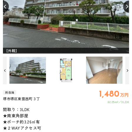
【外観】
1,480
所在地
万円
堺市堺区東雲西町３丁
62.25m²
3LDK
間取り：3LDK
★南東角部屋
★ポーチ約3.26㎡有
★２WAYアクセス可