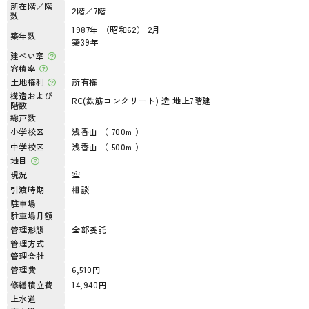
所在階／階
2階／7階
数
1987年 （昭和62） 2月
築年数
築39年
建ぺい率
容積率
土地権利
所有権
構造および
RC(鉄筋コンクリート) 造 地上7階建
階数
総戸数
小学校区
浅香山 （ 700m ）
中学校区
浅香山 （ 500m ）
地目
現況
空
引渡時期
相談
駐車場
駐車場月額
管理形態
全部委託
管理方式
管理会社
管理費
6,510円
修繕積立費
14,940円
上水道