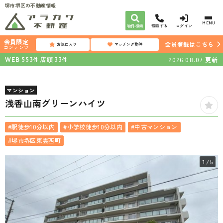
堺市堺区の不動産情報
MENU
物件検索
電話する
ログイン
会員限定
会員登録はこちら
お気に入り
マッチング物件
コンテンツ
WEB
店頭
2026.08.07
更新
件
件
553
33
マンション
浅香山南グリーンハイツ
#駅徒歩10分以内
#小学校徒歩10分以内
#中古マンション
#堺市堺区東雲西町
1
/5