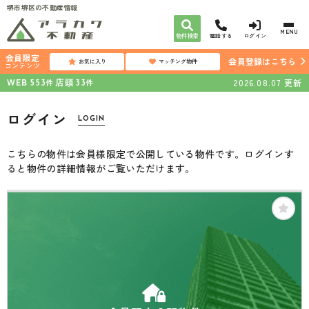
堺市堺区の不動産情報
MENU
物件検索
電話する
ログイン
会員限定
会員登録はこちら
お気に入り
マッチング物件
コンテンツ
WEB
店頭
2026.08.07
更新
件
件
553
33
ログイン
LOGIN
こちらの物件は会員様限定で公開している物件です。ログインす
ると物件の詳細情報がご覧いただけます。