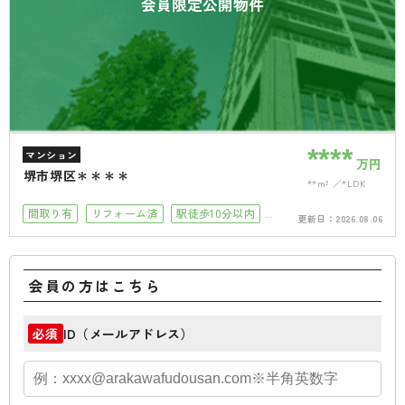
会員限定公開物件
****
マンション
万円
堺市堺区＊＊＊＊
**m²
*LDK
間取り有
リフォーム済
駅徒歩10分以内
更新日：
2026.08.06
小学校徒歩10分以内
会員の方はこちら
ID（メールアドレス）
必須