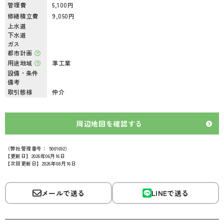
管理費
5,100円
修繕積立費
9,050円
上水道
下水道
ガス
都市計画
用途地域
準工業
設備・条件
備考
取引態様
仲介
周辺地図を確認する
（弊社管理番号： 5001692）
【更新日】2026年06月16日
【次回更新日】2026年08月16日
メールで送る
LINEで送る