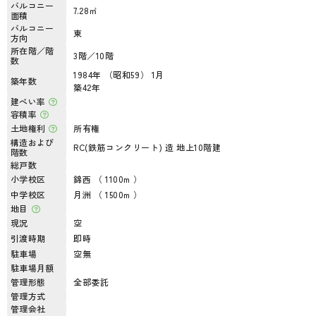
バルコニー
7.28㎡
面積
バルコニー
東
方向
所在階／階
3階／10階
数
1984年 （昭和59） 1月
築年数
築42年
建ぺい率
容積率
土地権利
所有権
構造および
RC(鉄筋コンクリート) 造 地上10階建
階数
総戸数
小学校区
錦西 （ 1100m ）
中学校区
月洲 （ 1500m ）
地目
現況
空
引渡時期
即時
駐車場
空無
駐車場月額
管理形態
全部委託
管理方式
管理会社