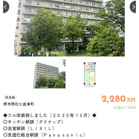
2,280
所在地
万円
堺市堺区七道東町
61.60m²
3LDK
◆フル改装致しました（２０２５年１０月）◆
〇キッチン新調（クリナップ）
〇浴室新調（ＬＩＸＩＬ）
〇洗面化粧台新調（Ｐａｎａｓｏｎｉｃ）