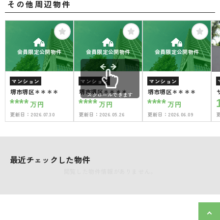
その他周辺物件
会員限定公開物件
会員限定公開物件
会員限定公開物件
マンション
マンション
マンション
堺市堺区＊＊＊＊
堺市堺区＊＊＊＊
堺市堺区＊＊＊＊
スクロールできます
****
****
****
万円
万円
万円
更新日：
2026.07.30
更新日：
2026.05.26
更新日：
2026.06.09
最近チェックした物件
閲覧した物件情報がありません。