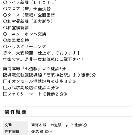
〇トイレ新調（ＬＩＸＩＬ）
〇フロア（床）全面張替
〇クロス（壁紙）全面張替
〇和室畳新調（正方形型）
〇和室襖新調
〇モニターホンへ交換
〇給湯器交換
〇ハウスクリーニング
等々、大変綺麗に仕上がっております！
空家です。是非一度お気軽にご覧下さい！
南海本線『七道駅』より徒歩6分
阪堺電気軌道阪堺線『高須神社駅』より徒歩3分
□イオンモール堺鉄炮町≪徒歩８分≫
□万代堺高須店≪徒歩４分≫
□ファミリーマート≪徒歩２分≫
物件概要
交通
南海本線 七道駅 まで 徒歩6分
専有面積
壁芯 61.60㎡