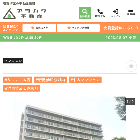
堺市堺区の不動産情報
MENU
物件検索
電話する
ログイン
会員限定
会員登録はこちら
お気に入り
マッチング物件
コンテンツ
WEB
店頭
2026.08.07
更新
件
件
553
33
マンション
#リフォーム済
#駅徒歩10分以内
#中古マンション
#堺市堺区七道東町
1
/2