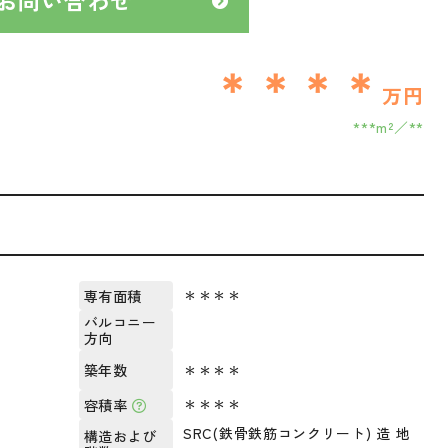
＊＊＊＊
万円
***m²
**
＊＊＊＊
専有面積
バルコニー
方向
＊＊＊＊
築年数
＊＊＊＊
容積率
SRC(鉄骨鉄筋コンクリート) 造 地
構造および