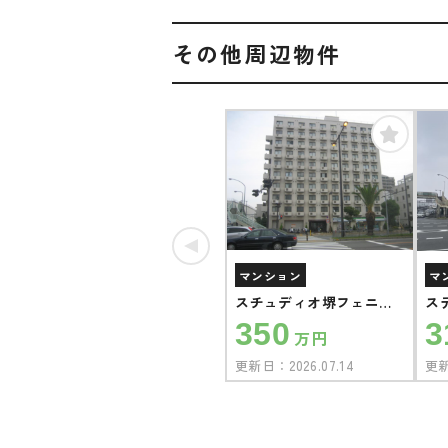
その他周辺物件
マンション
マ
スチュディオ堺フェニッ
ス
クス
ク
350
3
万円
更新日：
2026.07.14
更