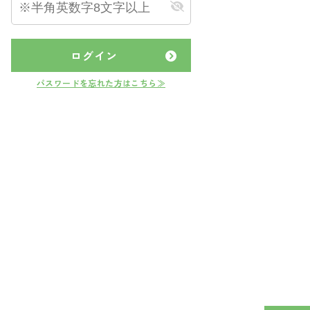
ログイン
パスワードを忘れた方はこちら≫
公開物件
会員限定公開物件
マンション
＊＊
堺市堺区＊＊＊＊
****
万円
05.25
更新日：
2026.07.03