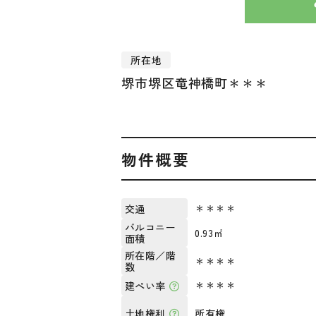
所在地
堺市堺区竜神橋町＊＊＊
物件概要
＊＊＊＊
交通
バルコニー
0.93㎡
面積
所在階／階
＊＊＊＊
数
＊＊＊＊
建ぺい率
所有権
土地権利