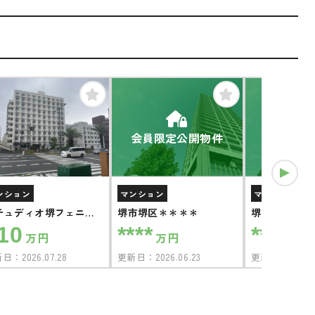
会員限定公開物件
会員限定
ンション
マンション
マンション
テュディオ堺フェニッ
堺市堺区＊＊＊＊
堺市堺区＊＊
ス
10
****
****
万円
万円
万円
新日：
2026.07.28
更新日：
2026.06.23
更新日：
2026.