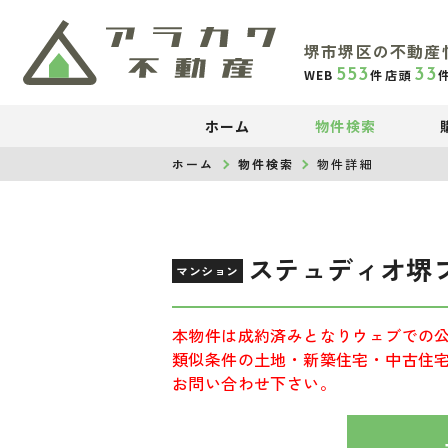
堺市堺区の不動産
553
33
WEB
件
店頭
ホーム
物件検索
ホーム
物件検索
物件詳細
ステュディオ堺
マンション
本物件は成約済みとなりウェブでの
類似条件の土地・新築住宅・中古住
お問い合わせ下さい。