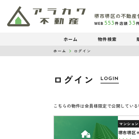
堺市堺区の不動産
553
33
WEB
件
店頭
ホーム
物件検索
ホーム
ログイン
ログイン
LOGIN
こちらの物件は会員様限定で公開している
マンション
堺市堺区