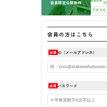
****
会員限定公開物件
万
写真充実
会員の方はこちら
ID（メールアドレス）
必須
パスワード
必須