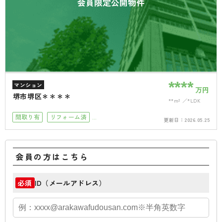
会員限定公開物件
****
マンション
万円
堺市堺区＊＊＊＊
**m²
*LDK
間取り有
リフォーム済
更新日：
2026.05.25
小学校徒歩10分以内
会員の方はこちら
ID（メールアドレス）
必須