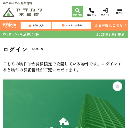
堺市堺区の不動産情報
MENU
物件検索
電話する
ログイン
会員限定
会員登録はこちら
お気に入り
マッチング物件
コンテンツ
WEB
店頭
2026.08.06
更新
件
件
565
32
ログイン
LOGIN
こちらの物件は会員様限定で公開している物件です。ログインす
ると物件の詳細情報がご覧いただけます。