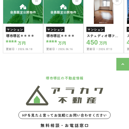
会員限定公開物件
会員限定公開物件
マンション
マンション
マンション
堺市堺区＊＊＊＊
堺市堺区＊＊＊＊
ステュディオ堺フェ
ニックス
****
****
450
万円
万円
万円
更新日：
2026.06.18
更新日：
2026.06.16
更新日：
2026.07.13
堺市堺区の不動産情報
HPを見たと言ってお気軽にお問い合わせください
無料相談・お電話窓口