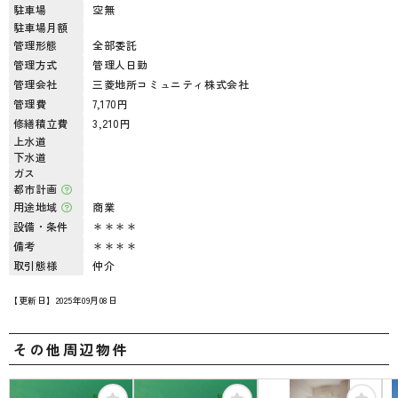
駐車場
空無
駐車場月額
管理形態
全部委託
管理方式
管理人日勤
管理会社
三菱地所コミュニティ株式会社
管理費
7,170円
修繕積立費
3,210円
上水道
下水道
ガス
都市計画
用途地域
商業
設備・条件
＊＊＊＊
備考
＊＊＊＊
取引態様
仲介
【更新日】2025年09月08日
その他周辺物件