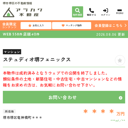
堺市堺区の不動産情報
MENU
物件検索
電話する
ログイン
会員限定
会員登録はこちら
お気に入り
マッチング物件
コンテンツ
WEB
店頭
2026.08.06
更新
件
件
558
40
マンション
ステュディオ堺フェニックス
本物件は成約済みとなりウェブでの公開を終了しました。
類似条件の土地・新築住宅・中古住宅・中古マンションなどの情
報をお求めの方は、お気軽にお問い合わせ下さい。
お問い合わせ
＊＊＊＊
所在地
万円
堺市堺区竜神橋町＊＊＊
***m²
**