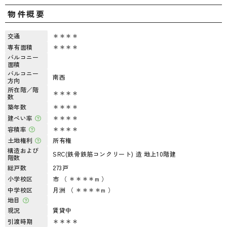
物件概要
交通
＊＊＊＊
専有面積
＊＊＊＊
バルコニー
面積
バルコニー
南西
方向
所在階／階
＊＊＊＊
数
築年数
＊＊＊＊
建ぺい率
＊＊＊＊
容積率
＊＊＊＊
土地権利
所有権
構造および
SRC(鉄骨鉄筋コンクリート) 造 地上10階建
階数
総戸数
273戸
小学校区
市 （ ＊＊＊＊m ）
中学校区
月洲 （ ＊＊＊＊m ）
地目
現況
賃貸中
引渡時期
＊＊＊＊