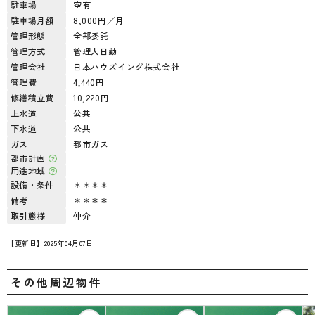
駐車場
空有
駐車場月額
8,000円／月
管理形態
全部委託
管理方式
管理人日勤
管理会社
日本ハウズイング株式会社
管理費
4,440円
修繕積立費
10,220円
上水道
公共
下水道
公共
ガス
都市ガス
都市計画
用途地域
設備・条件
＊＊＊＊
備考
＊＊＊＊
取引態様
仲介
【更新日】2025年04月07日
その他周辺物件