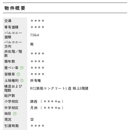
物件概要
交通
＊＊＊＊
専有面積
＊＊＊＊
バルコニー
7.56㎡
面積
バルコニー
南
方向
所在階／階
＊＊＊＊
数
築年数
＊＊＊＊
建ぺい率
＊＊＊＊
容積率
＊＊＊＊
土地権利
所有権
構造および
RC(鉄筋コンクリート) 造 地上5階建
階数
総戸数
小学校区
錦西 （ ＊＊＊＊m ）
中学校区
月洲 （ ＊＊＊＊m ）
地目
現況
空
引渡時期
＊＊＊＊