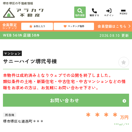
堺市堺区の不動産情報
MENU
物件検索
電話する
ログイン
会員限定
会員登録はこちら
お気に入り
マッチング物件
コンテンツ
WEB
店頭
2026.08.10
更新
件
件
561
38
マンション
サニーハイツ堺弐号棟
本物件は成約済みとなりウェブでの公開を終了しました。
類似条件の土地・新築住宅・中古住宅・中古マンションなどの情
報をお求めの方は、お気軽にお問い合わせ下さい。
お問い合わせ
＊＊＊＊
所在地
万円
堺市堺区七道西町＊＊＊
***m²
**