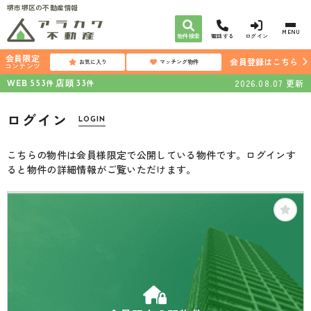
堺市堺区の不動産情報
MENU
物件検索
電話する
ログイン
会員限定
会員登録はこちら
お気に入り
マッチング物件
コンテンツ
WEB
店頭
2026.08.07
更新
件
件
553
33
ログイン
LOGIN
こちらの物件は会員様限定で公開している物件です。ログインす
ると物件の詳細情報がご覧いただけます。