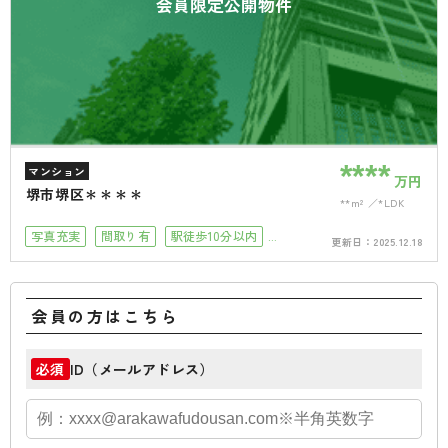
会員限定公開物件
****
マンション
万円
堺市堺区＊＊＊＊
**m²
*LDK
写真充実
間取り有
駅徒歩10分以内
更新日：
2025.12.18
小学校徒歩10分以内
会員の方はこちら
ID（メールアドレス）
必須