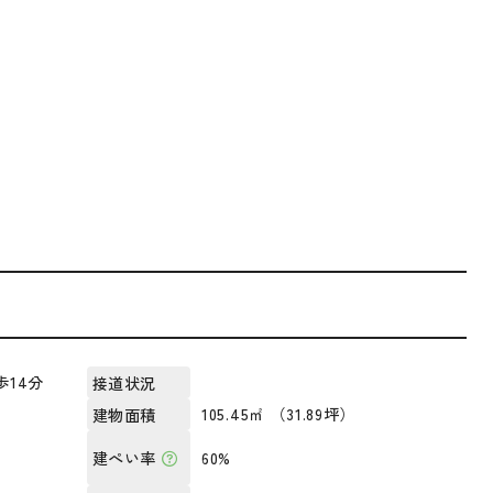
歩14分
接道状況
105.45㎡ （31.89坪）
建物面積
60%
建ぺい率