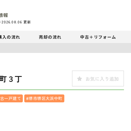
情報
件
2026.08.06
更新
購入の流れ
売却の流れ
中古＋リフォーム
町３丁
お気に入り追加
中古一戸建て
#堺市堺区大浜中町