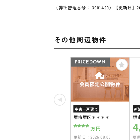
（弊社管理番号： 3001420）
【更新日】20
その他周辺物件
PRICEDOWN
会員限定公開物件
中古一戸建て
新
堺市堺区＊＊＊＊
堺
****
4
万円
更新日：
2026.08.03
更