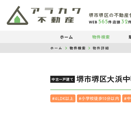
堺市堺区の不動産
565
32
WEB
件
店頭
ホーム
物件検索
ホーム
物件検索
物件詳細
堺市堺区大浜中
中古一戸建て
#4LDK以上
#小学校徒歩10分以内
#