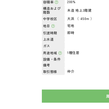
200%
容積率
構造および
木造 地上3階建
階数
大浜 （ 450m ）
中学校区
宅地
地目
即時
引渡時期
上水道
ガス
1種住居
用途地域
設備・条件
備考
仲介
取引態様