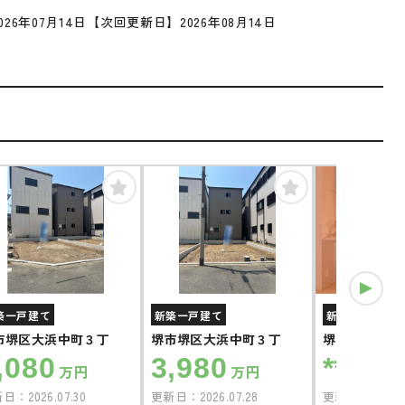
26年07月14日
【次回更新日】2026年08月14日
会員限定
築一戸建て
新築一戸建て
新築一戸建て
市堺区大浜中町３丁
堺市堺区大浜中町３丁
堺市堺区＊＊
,080
3,980
****
万円
万円
万円
新日：
2026.07.30
更新日：
2026.07.28
更新日：
2026.