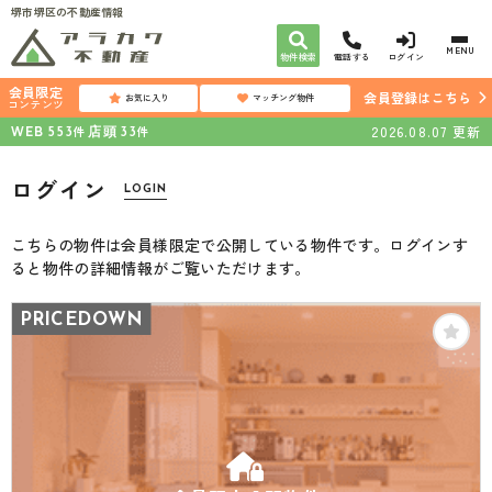
堺市堺区の不動産情報
MENU
物件検索
電話する
ログイン
会員限定
会員登録はこちら
お気に入り
マッチング物件
コンテンツ
WEB
店頭
2026.08.07
更新
件
件
553
33
ログイン
LOGIN
こちらの物件は会員様限定で公開している物件です。ログインす
ると物件の詳細情報がご覧いただけます。
PRICEDOWN