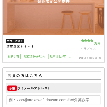
会員限定公開物件
****
中古一戸建て
万円
堺市堺区＊＊＊＊
**坪
*LDK
間取り有
駅徒歩10分以内
駐車場2台可
更新日：
2026.08.03
駐車場１台無料
小学校徒歩10分以内
会員の方はこちら
ID（メールアドレス）
必須