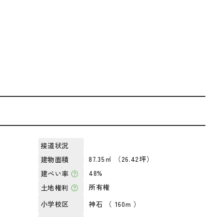
接道状況
87.35㎡ （26.42坪）
建物面積
48%
建ぺい率
所有権
土地権利
神石 （ 160m ）
小学校区