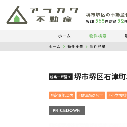
堺市堺区の不動産
565
32
WEB
件
店頭
ホーム
物件検索
ホーム
物件検索
物件詳細
堺市堺区石津町
新築一戸建て
#築10年以内
#駐車場2台可
#小学校徒
PRICEDOWN