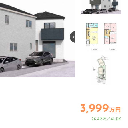
【間取り】
3,999
万円
26.42坪
4LDK