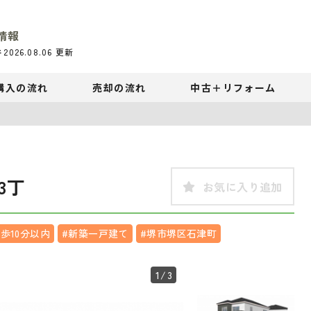
情報
件
2026.08.06
更新
購入の流れ
売却の流れ
中古＋リフォーム
3丁
お気に入り追加
歩10分以内
#新築一戸建て
#堺市堺区石津町
1
/3