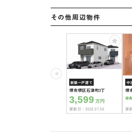
その他周辺物件
新築一戸建て
中
堺市堺区石津町3丁
堺
3,599
*
万円
更新日：
2026.07.06
更