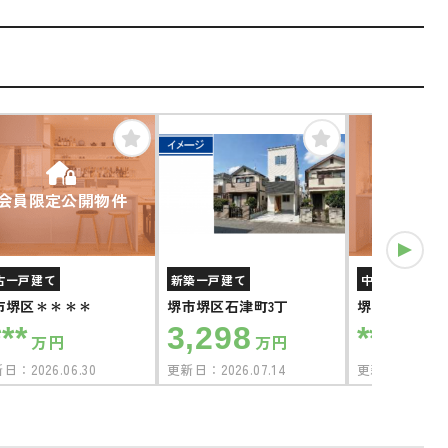
会員限定公開物件
会員限定
古一戸建て
新築一戸建て
中古一戸建て
市堺区＊＊＊＊
堺市堺区石津町3丁
堺市堺区＊＊
***
3,298
****
万円
万円
万円
新日：
2026.06.30
更新日：
2026.07.14
更新日：
2026.