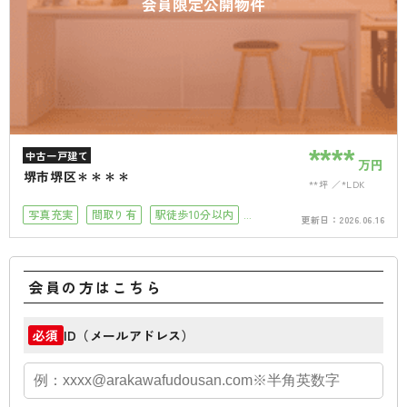
会員限定公開物件
****
中古一戸建て
万円
堺市堺区＊＊＊＊
**坪
*LDK
写真充実
間取り有
駅徒歩10分以内
更新日：
2026.06.16
駐車場2台可
4LDK以上
駐車場１台無料
小学校徒歩10分以内
会員の方はこちら
ID（メールアドレス）
必須