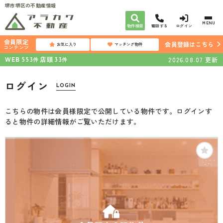
堺市堺区の不動産情報
MENU
物件検索
電話する
ログイン
会員限定
会員登録はこちら
お気に入り
マッチング物件
コンテンツ
WEB
店頭
2026.08.07
更新
件
件
553
33
ログイン
LOGIN
こちらの物件は会員様限定で公開している物件です。ログインす
ると物件の詳細情報がご覧いただけます。