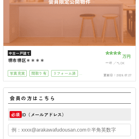
会員限定公開物件
****
中古一戸建て
万円
堺市堺区＊＊＊＊
**坪
*LDK
写真充実
間取り有
リフォーム済
更新日：
2026.07.27
駅徒歩10分以内
駐車場2台可
駐車場１台無料
小学校徒歩10分以内
会員の方はこちら
ID（メールアドレス）
必須