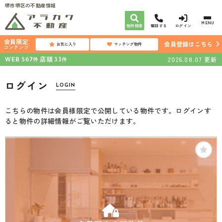
堺市堺区の不動産情報
MENU
物件検索
電話する
ログイン
会員限定
会員登録はこちら
お気に入り
マッチング物件
コンテンツ
WEB
店頭
2026.08.07
更新
件
件
567
33
ログイン
LOGIN
こちらの物件は会員様限定で公開している物件です。ログインす
ると物件の詳細情報がご覧いただけます。