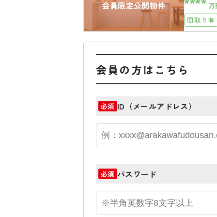
****
会員限定公開物件
万
間取り有
会員の方はこちら
ID（メールアドレス）
必須
パスワード
必須