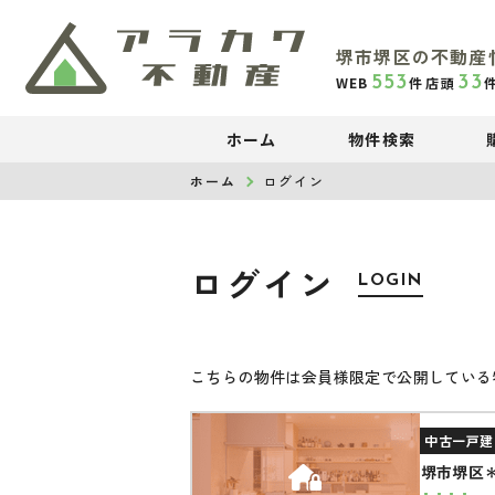
堺市堺区の不動産
553
33
WEB
件
店頭
ホーム
物件検索
ホーム
ログイン
ログイン
LOGIN
こちらの物件は会員様限定で公開している
中古一戸建
堺市堺区