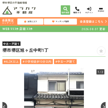
堺市堺区の不動産情報
MENU
物件検索
電話する
ログイン
会員限定
会員登録はこちら
お気に入り
マッチング物件
コンテンツ
WEB
店頭
2026.08.07
更新
件
件
553
33
中古一戸建て
堺市堺区旭ヶ丘中町1丁
#4LDK以上
#小学校徒歩10分以内
#中古一戸建て
1
/2