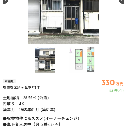
330
所在地
万円
堺市堺区旭ヶ丘中町1丁
10.87坪
4K
土地面積：28.56㎡ (公簿)
間取り：4K
築年月：1965年01月 (築61年)
●収益物件におススメ(オーナーチェンジ)
●単身者入居中【月収益4万円】