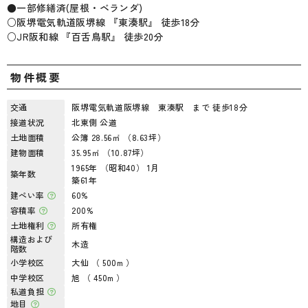
●一部修繕済(屋根・ベランダ)
○阪堺電気軌道阪堺線 『東湊駅』 徒歩18分
○JR阪和線 『百舌鳥駅』 徒歩20分
物件概要
交通
阪堺電気軌道阪堺線 東湊駅 まで 徒歩18分
接道状況
北東側 公道
土地面積
公簿 28.56㎡ （8.63坪）
建物面積
35.95㎡ （10.87坪）
1965年 （昭和40） 1月
築年数
築61年
建ぺい率
60%
容積率
200%
土地権利
所有権
構造および
木造
階数
小学校区
大仙 （ 500m ）
中学校区
旭 （ 450m ）
私道負担
地目