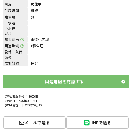
現況
居住中
引渡時期
相談
駐車場
無
上水道
下水道
ガス
都市計画
市街化区域
用途地域
1種住居
設備・条件
備考
取引態様
仲介
周辺地図を確認する
（弊社管理番号： 3000619）
【更新日】2026年06月23日
【次回更新日】2026年08月23日
メールで送る
LINEで送る