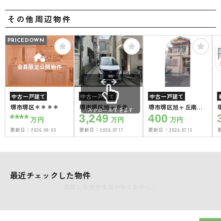
その他周辺物件
PRICEDOWN
会員限定公開物件
中古一戸建て
中古一戸建て
中古一戸建て
堺市堺区＊＊＊＊
堺市堺区旭ヶ丘北町
堺市堺区旭ヶ丘南町3
スクロールできます
２丁
丁
****
3,249
400
万円
万円
万円
更新日：
2026.08.03
更新日：
2026.07.17
更新日：
2026.07.13
最近チェックした物件
閲覧した物件情報がありません。