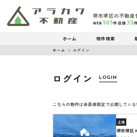
堺市堺区の不動産
565
32
WEB
件
店頭
ホーム
物件検索
ホーム
ログイン
ログイン
LOGIN
こちらの物件は会員様限定で公開している
土地
堺市堺区