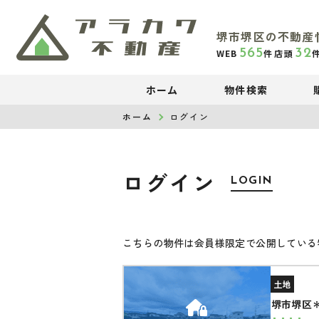
堺市堺区の不動産
565
32
WEB
件
店頭
ホーム
物件検索
ホーム
ログイン
ログイン
LOGIN
こちらの物件は会員様限定で公開している
土地
堺市堺区