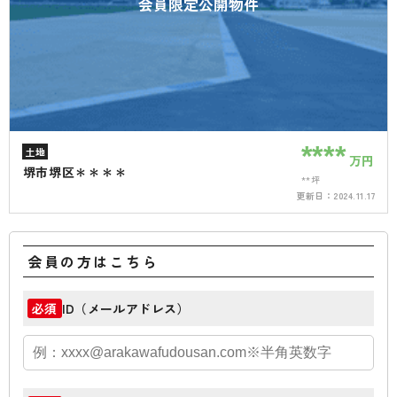
会員限定公開物件
****
土地
万円
堺市堺区＊＊＊＊
**坪
更新日：
2024.11.17
会員の方はこちら
ID（メールアドレス）
必須