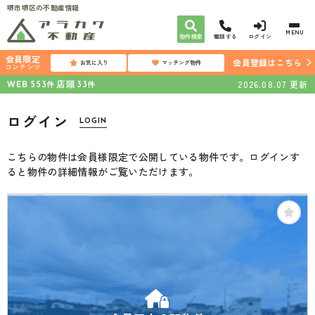
堺市堺区の不動産情報
MENU
物件検索
電話する
ログイン
会員限定
会員登録はこちら
お気に入り
マッチング物件
コンテンツ
WEB
店頭
2026.08.07
更新
件
件
553
33
ログイン
LOGIN
こちらの物件は会員様限定で公開している物件です。ログインす
ると物件の詳細情報がご覧いただけます。